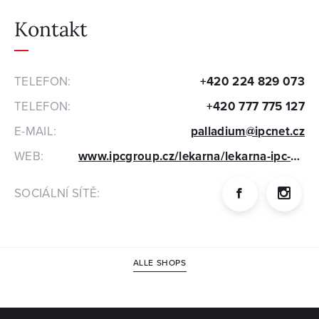
Kontakt
TELEFON:
+420 224 829 073
TELEFON:
+420 777 775 127
E-MAIL:
palladium@ipcnet.cz
WEB:
www.ipcgroup.cz/lekarna/lekarna-ipc-palladium
SOCIÁLNÍ SÍTĚ:
ALLE SHOPS