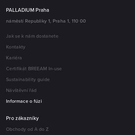
PALLADIUM Praha
náměstí Republiky 1, Praha 1, 110 00
Jak se k nám dostanete
Kontakty
Kariéra
Certifikát BREEAM In-use
Sustainability guide
Návštěvní řád
Informace o fúzi
Pro zákazníky
Obchody od A do Z