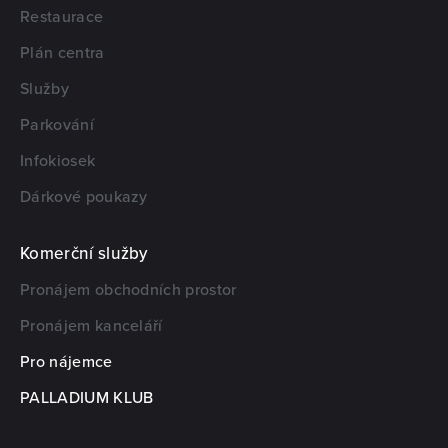
Restaurace
Plán centra
Služby
Parkování
Infokiosek
Dárkové poukazy
Komerční služby
Pronájem obchodních prostor
Pronájem kanceláří
Pro nájemce
PALLADIUM KLUB