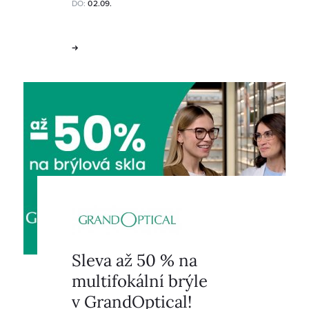
DO:
02.09.
Sleva až 50 % na
multifokální brýle
v GrandOptical!