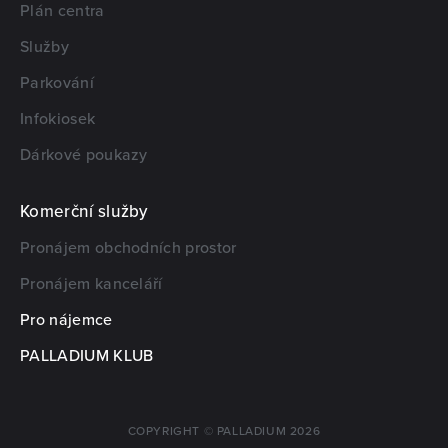
Plán centra
Služby
Parkování
Infokiosek
Dárkové poukazy
Komerční služby
Pronájem obchodních prostor
Pronájem kanceláří
Pro nájemce
PALLADIUM KLUB
COPYRIGHT © PALLADIUM 2026