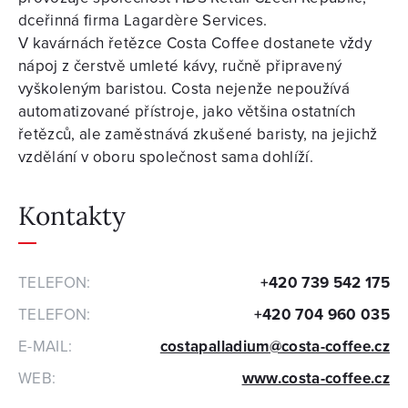
dceřinná firma Lagardère Services.
V kavárnách řetězce Costa Coffee dostanete vždy
nápoj z čerstvě umleté kávy, ručně připravený
vyškoleným baristou. Costa nejenže nepoužívá
automatizované přístroje, jako většina ostatních
řetězců, ale zaměstnává zkušené baristy, na jejichž
vzdělání v oboru společnost sama dohlíží.
Kontakty
TELEFON:
+420 739 542 175
TELEFON:
+420 704 960 035
E-MAIL:
costapalladium@costa-coffee.cz
WEB:
www.costa-coffee.cz