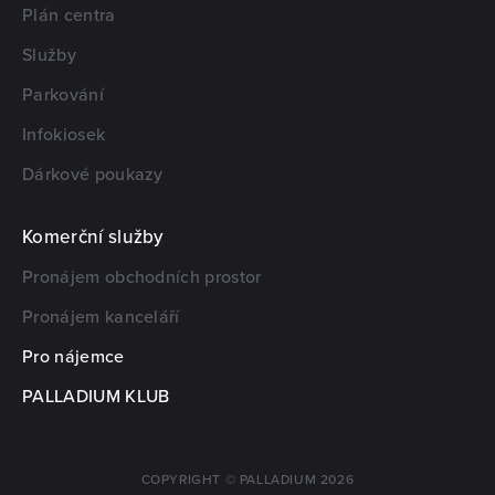
Plán centra
Služby
Parkování
Infokiosek
Dárkové poukazy
Komerční služby
Pronájem obchodních prostor
Pronájem kanceláří
Pro nájemce
PALLADIUM KLUB
COPYRIGHT © PALLADIUM 2026