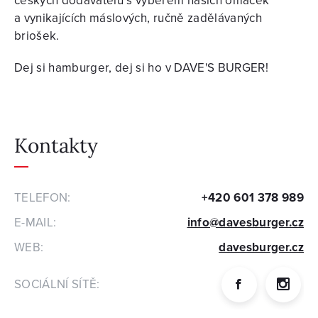
českých dodavatelů s výběrem našich omáček
a vynikajících máslových, ručně zadělávaných
briošek.
Dej si hamburger, dej si ho v DAVE'S BURGER!
Kontakty
TELEFON:
+420 601 378 989
E-MAIL:
info@davesburger.cz
WEB:
davesburger.cz
SOCIÁLNÍ SÍTĚ: