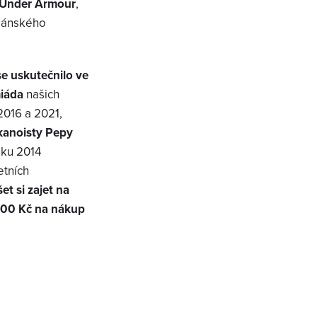
Under Armour
,
 pánského
se uskutečnilo ve
iáda
našich
2016 a 2021,
kanoisty Pepy
oku 2014
etních
et si zajet na
 000 Kč na nákup