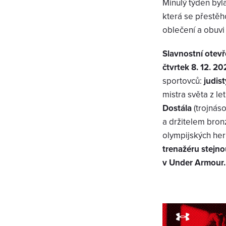
Minulý týden byl
která se přestěh
oblečení a obuvi 
Slavnostní otevř
čtvrtek 8. 12. 20
sportovců:
judist
mistra světa z l
Dostála
(trojnáso
a držitelem bron
olympijských her
trenažéru stejn
v Under Armour.