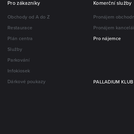
Pro zákazníky
Komerční služby
Obchody od A do Z
Pronájem obchodn
Restaurace
Pronájem kancelář
Plán centra
Pro nájemce
Služby
Parkování
Infokiosek
Dárkové poukazy
PALLADIUM KLUB