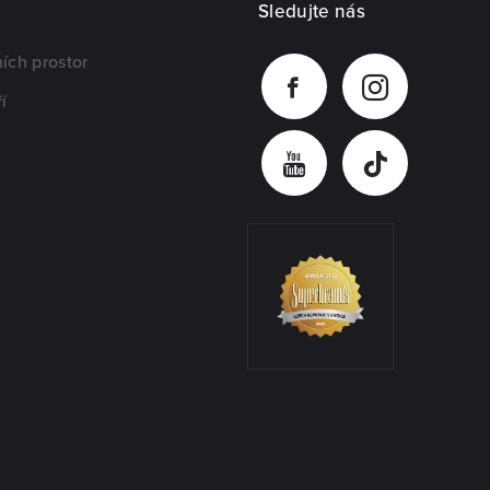
Sledujte nás
ích prostor
í