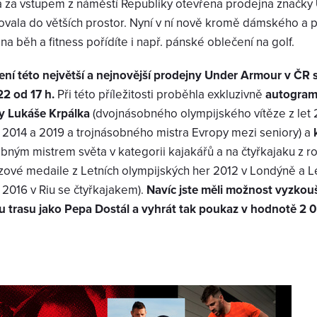
a za vstupem z náměstí Republiky otevřena prodejna značky
ovala do větších prostor. Nyní v ní nově kromě dámského a
na běh a fitness pořídíte i např. pánské oblečení na golf.
ení této největší a nejnovější prodejny Under Armour v ČR 
22 od 17 h.
Při této příležitosti proběhla exkluzivně
autogram
y Lukáše Krpálka
(dvojnásobného olympijského vítěze z let 
et 2014 a 2019 a trojnásobného mistra Evropy mezi seniory) a
bným mistrem světa v kategorii kajakářů a na čtyřkajaku z r
zové medaile z Letních olympijských her 2012 v Londýně a L
 2016 v Riu se čtyřkajakem).
Navíc jste měli možnost vyzkouš
ou trasu jako Pepa Dostál a vyhrát tak poukaz v hodnotě 2