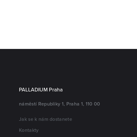
PALLADIUM Praha
náměstí Republiky 1, Praha 1, 110 00
Jak se k nám dostanete
Kontakty