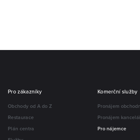
Pro zákazníky
Komerční služby
Obchody od A do Z
Pronájem obchodn
Restaurace
Pronájem kancelář
Plán centra
Pro nájemce