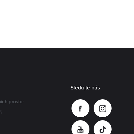
Sledujte nás
ích prostor
í