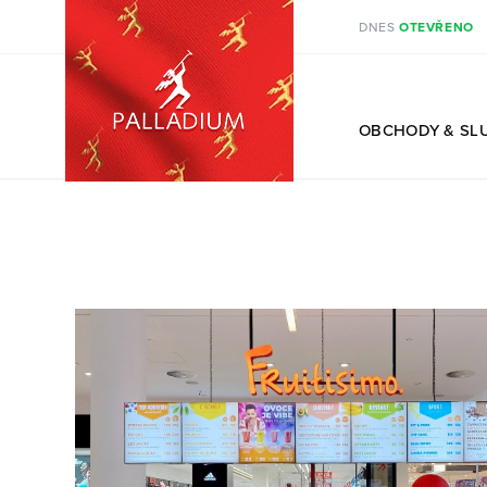
DNES
OTEVŘENO
CS
OBCHODY
& SL