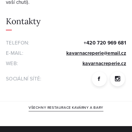
vaší chuti).
Kontakty
TELEFON:
+420 720 969 681
E-MAIL:
kavarnacreperie@email.cz
WEB:
kavarnacreperie.cz
SOCIÁLNÍ SÍTĚ:
VŠECHNY RESTAURACE KAVÁRNY A BARY