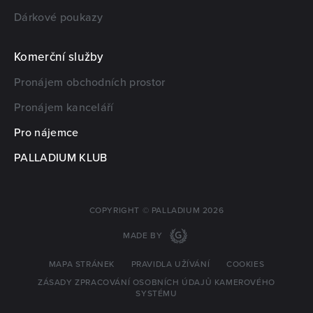
Dárkové poukazy
Komerční služby
Pronájem obchodních prostor
Pronájem kanceláří
Pro nájemce
PALLADIUM KLUB
COPYRIGHT © PALLADIUM 2026
MADE BY
MAPA STRÁNEK
PRAVIDLA UŽÍVÁNÍ
COOKIES
ZÁSADY ZPRACOVÁNÍ OSOBNÍCH ÚDAJŮ KAMEROVÉHO
SYSTÉMU