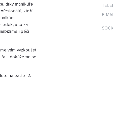
ce, díky manikúře
TELE
ofesionálů, kteří
E-MAI
chnikám
sledek, a to za
SOCIÁ
nabízíme i péči
jeme vám vyzkoušet
h řas, dokážeme se
ete na patře -2.