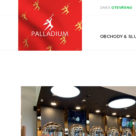
DNES
OTEVŘENO
CS
OBCHODY
& SL