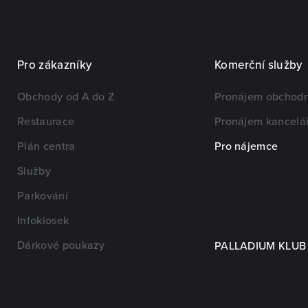
Pro zákazníky
Komerční služby
Obchody od A do Z
Pronájem obchodn
Restaurace
Pronájem kancelář
Plán centra
Pro nájemce
Služby
Parkování
Infokiosek
Dárkové poukazy
PALLADIUM KLUB