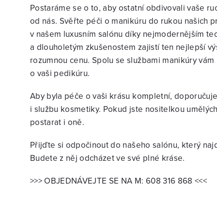
Postaráme se o to, aby ostatní obdivovali vaše ru
od nás. Svěřte péči o manikúru do rukou našich pr
v našem luxusním salónu díky nejmodernějším te
a dlouholetým zkušenostem zajistí ten nejlepší vý
rozumnou cenu. Spolu se službami manikúry vám 
o vaši pedikúru.
Aby byla péče o vaši krásu kompletní, doporuču
i službu kosmetiky. Pokud jste nositelkou umělýc
postarat i oně.
Přijďte si odpočinout do našeho salónu, který najd
Budete z něj odcházet ve své plné kráse.
>>> OBJEDNÁVEJTE SE NA M: 608 316 868 <<<