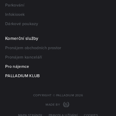
Parkování
Infokiosek
Dárkové poukazy
Komerční služby
Pronájem obchodních prostor
Pronájem kanceláří
Pro nájemce
PALLADIUM KLUB
COPYRIGHT © PALLADIUM 2026
MADE BY
MAPA STRÁNEK
PRAVIDLA UŽÍVÁNÍ
COOKIES