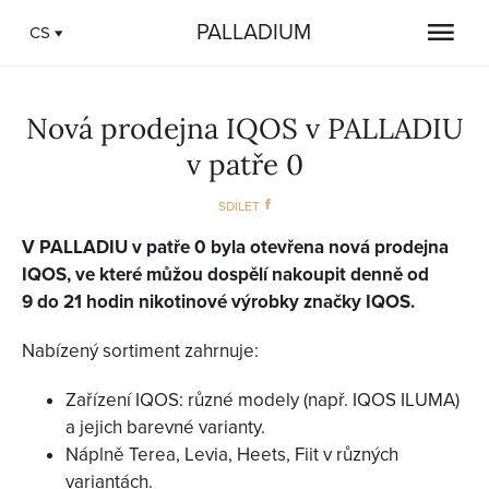
PALLADIUM
CS
Nová prodejna IQOS v PALLADIU
v patře 0
SDÍLET
V PALLADIU v patře 0 byla otevřena nová prodejna
IQOS, ve které můžou dospělí nakoupit denně od
9 do 21 hodin nikotinové výrobky značky IQOS.
Nabízený sortiment zahrnuje:
Zařízení IQOS: různé modely (např. IQOS ILUMA)
a jejich barevné varianty.
Náplně Terea, Levia, Heets, Fiit v různých
variantách.