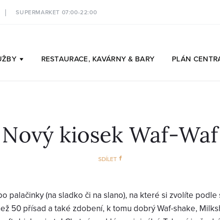
SUPERMARKET 07:00-22:00
UŽBY
RESTAURACE,
KAVÁRNY & BARY
PLÁN
CENTR
Nový kiosek Waf-Waf
SDÍLET
bo palačinky (na sladko či na slano), na které si zvolíte podle 
než 50 přísad a také zdobení, k tomu dobrý Waf-shake, Milksh