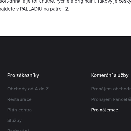
soft-drink, a je to! Chutné, rychlé a originální. Takový je čes
 najdete
v PALLADIU na patře +2
.
Pro zákazníky
Komerční služby
Obchody od A do Z
Pronájem obchodn
Restaurace
Pronájem kancelář
Plán centra
Pro nájemce
Služby