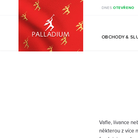
DNES
OTEVŘENO
CS
OBCHODY
& SL
Vafle, lívance ne
některou z více 