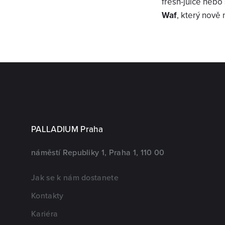
fresh-juice nebo 
Waf
, který nově
PALLADIUM Praha
náměstí Republiky 1, Praha 1, 110 00
Jak se k nám dostanete
Kontakty
Kariéra