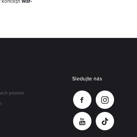
ký koncept
Waf-
Sledujte nás
ích prostor
í