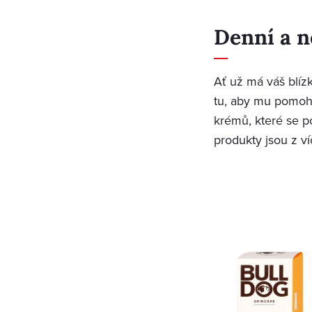
Denní a n
Ať už má váš blíz
tu, aby mu pomohl
krémů, které se p
produkty jsou z v