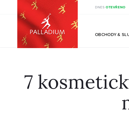
DNES
OTEVŘENO
CS
OBCHODY
& SL
7 kosmetick