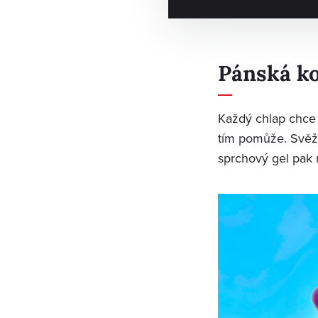
Pánská ko
Každý chlap chce
tím pomůže. Svěží
sprchový gel pak m