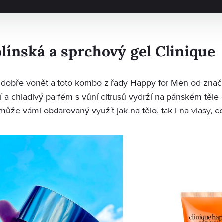
línská a sprchový gel Clinique
 dobře vonět a toto kombo z řady Happy for Men od znač
 a chladivý parfém s vůní citrusů vydrží na pánském těle 
ůže vámi obdarovaný využít jak na tělo, tak i na vlasy, co