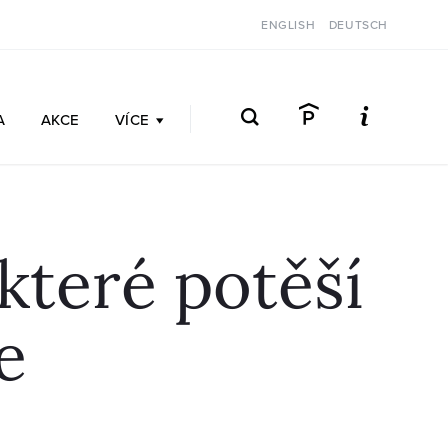
ENGLISH
DEUTSCH
A
AKCE
VÍCE
které potěší
e