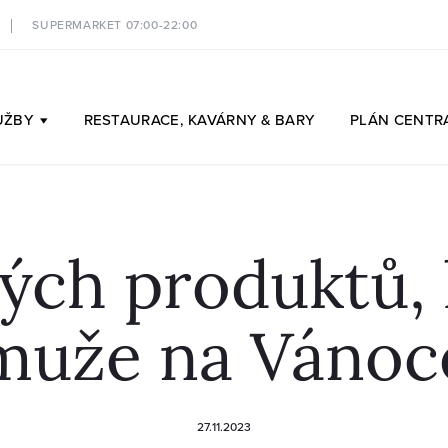
SUPERMARKET 07:00-22:00
UŽBY
RESTAURACE,
KAVÁRNY & BARY
PLÁN
CENTR
ých produktů, 
muže na Vánoc
27.11.2023