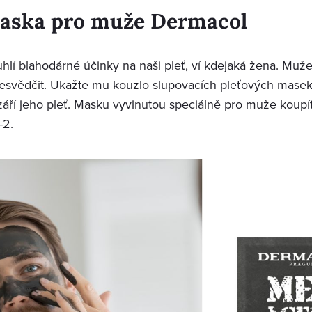
maska pro muže Dermacol
uhlí blahodárné účinky na naši pleť, ví kdejaká žena. Muže
vědčit. Ukažte mu kouzlo slupovacích pleťových masek, 
září jeho pleť. Masku vyvinutou speciálně pro muže koupí
-2.