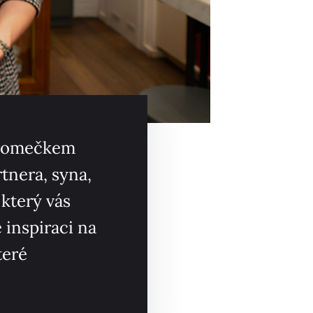
stromečkem
rtnera, syna,
 který vás
 inspiraci na
teré