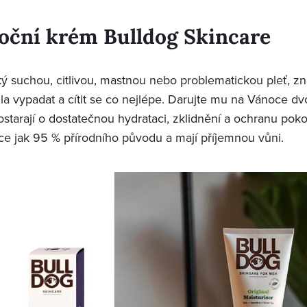
oční krém Bulldog Skincare
ký suchou, citlivou, mastnou nebo problematickou pleť, zn
a vypadat a cítit se co nejlépe. Darujte mu na Vánoce dvo
ostarají o dostatečnou hydrataci, zklidnění a ochranu pok
íce jak 95 % přírodního původu a mají příjemnou vůni.