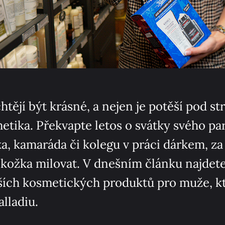
htějí být krásné, a nejen je potěší pod 
metika. Překvapte letos o svátky svého pa
ka, kamaráda či kolegu v práci dárkem, za
kožka milovat. V dnešním článku najdete
ších kosmetických produktů pro muže, k
alladiu.