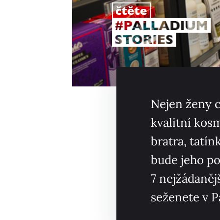
Nejen ženy c
kvalitní kos
bratra, tatín
bude jeho po
7 nejžádaněj
seženete v P