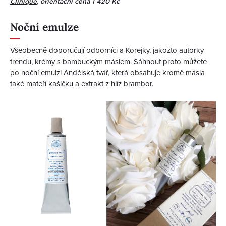
Clinique
, orientační cena 1 420 Kč
Noční emulze
Všeobecně doporučují odborníci a Korejky, jakožto autorky
trendu, krémy s bambuckým máslem. Sáhnout proto můžete
po noční emulzi Andělská tvář, která obsahuje kromě másla
také mateří kašičku a extrakt z hlíz brambor.