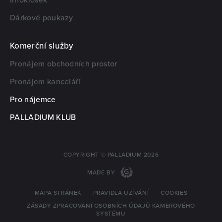
Dárkové poukazy
Komerční služby
Pronájem obchodních prostor
Pronájem kanceláří
Pro nájemce
PALLADIUM KLUB
COPYRIGHT © PALLADIUM 2026
MADE BY
MAPA STRÁNEK
PRAVIDLA UŽÍVÁNÍ
COOKIES
ZÁSADY ZPRACOVÁNÍ OSOBNÍCH ÚDAJŮ KAMEROVÉHO
SYSTÉMU