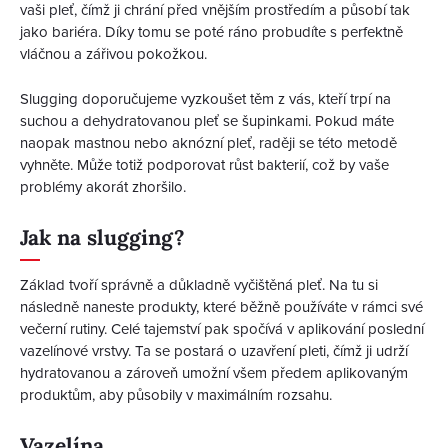
vaši pleť, čímž ji chrání před vnějším prostředím a působí tak
jako bariéra. Díky tomu se poté ráno probudíte s perfektně
vláčnou a zářivou pokožkou.
Slugging doporučujeme vyzkoušet těm z vás, kteří trpí na
suchou a dehydratovanou pleť se šupinkami. Pokud máte
naopak mastnou nebo aknózní pleť, raději se této metodě
vyhněte. Může totiž podporovat růst bakterií, což by vaše
problémy akorát zhoršilo.
Jak na slugging?
Základ tvoří správně a důkladně vyčištěná pleť. Na tu si
následně naneste produkty, které běžně používáte v rámci své
večerní rutiny. Celé tajemství pak spočívá v aplikování poslední
vazelínové vrstvy. Ta se postará o uzavření pleti, čímž ji udrží
hydratovanou a zároveň umožní všem předem aplikovaným
produktům, aby působily v maximálním rozsahu.
Vazelína