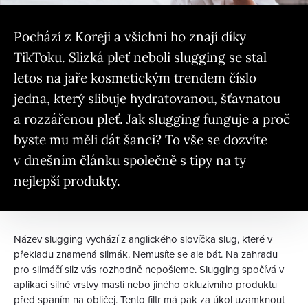
Pochází z Koreji a všichni ho znají díky
TikToku. Slizká pleť neboli slugging se stal
letos na jaře kosmetickým trendem číslo
jedna, který slibuje hydratovanou, šťavnatou
a rozzářenou pleť. Jak slugging funguje a proč
byste mu měli dát šanci? To vše se dozvíte
v dnešním článku společně s tipy na ty
nejlepší produkty.
Název slugging vychází z anglického slovíčka slug, které v
překladu znamená slimák. Nemusíte se ale bát. Na zahradu
pro slimáčí sliz vás rozhodně nepošleme. Slugging spočívá v
aplikaci silné vrstvy masti nebo jiného okluzivního produktu
před spaním na obličej. Tento filtr má pak za úkol uzamknout