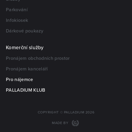
Parkování
Infokiosek
Dárkové poukazy
Komerční služby
Pronájem obchodních prostor
Pronájem kanceláří
Pro nájemce
PALLADIUM KLUB
COPYRIGHT © PALLADIUM 2026
MADE BY