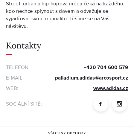
Street, urban a hip-hopová móda čeká na každého,
kdo nechce splynout s davem a odvažuje se
vyjadřovat svou originalitu. Těšíme se na Vaši
návštěvu.
Kontakty
TELEFON:
+420 704 600 579
E-MAIL:
palladium.adidas@arcosport.cz
WEB:
www.adidas.cz
SOCIÁLNÍ SÍTĚ:
VŠECHNY OBCHODY