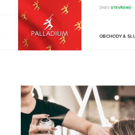
DNES
OTEVŘENO
CS
OBCHODY
& SL