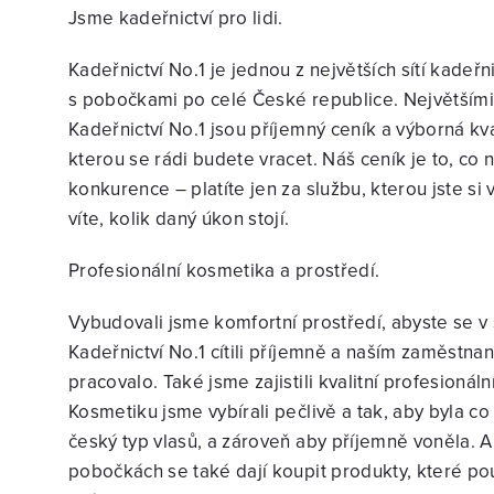
Jsme kadeřnictví pro lidi.
Kadeřnictví No.1 je jednou z největších sítí kadeř
s pobočkami po celé České republice. Největším
Kadeřnictví No.1 jsou příjemný ceník a výborná kva
kterou se rádi budete vracet. Náš ceník je to, co 
konkurence – platíte jen za službu, kterou jste si 
víte, kolik daný úkon stojí.
Profesionální kosmetika a prostředí.
Vybudovali jsme komfortní prostředí, abyste se v
Kadeřnictví No.1 cítili příjemně a naším zaměstn
pracovalo. Také jsme zajistili kvalitní profesionáln
Kosmetiku jsme vybírali pečlivě a tak, aby byla co
český typ vlasů, a zároveň aby příjemně voněla. A
pobočkách se také dají koupit produkty, které p