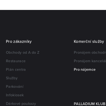
Pro zákazníky
Komerční služby
Obchody od A do Z
Pronájem obchodn
Restaurace
Pronájem kancelář
Plán centra
Pro nájemce
Služby
Parkování
Infokiosek
Dárkové poukazy
PALLADIUM KLUB