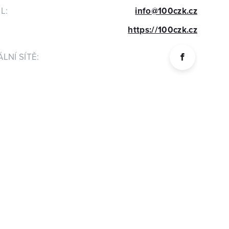
L:
info@100czk.cz
https://100czk.cz
LNÍ SÍTĚ: