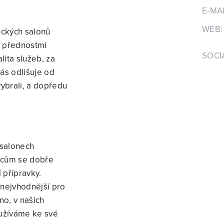
E-MAI
WEB:
nických salonů
i přednostmi
SOCIÁ
lita služeb, za
nás odlišuje od
vybrali, a dopředu
 salonech
ancům se dobře
í přípravky.
 nejvhodnější pro
no, v našich
oužíváme ke své