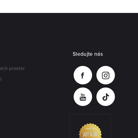
Sledujte nás
ích prostor
í