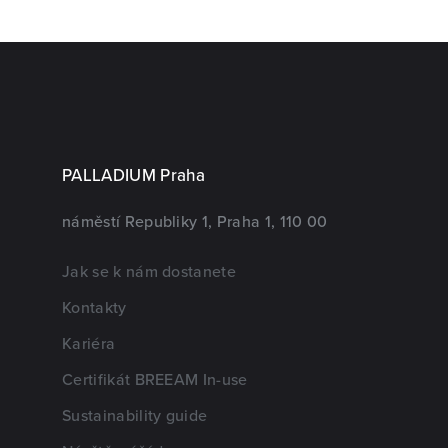
PALLADIUM Praha
náměstí Republiky 1, Praha 1, 110 00
Jak se k nám dostanete
Kontakty
Kariéra
Certifikát BREEAM In-use
Sustainability guide