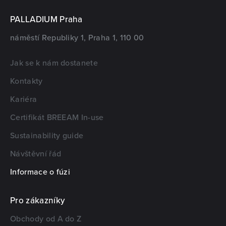
PALLADIUM Praha
náměstí Republiky 1, Praha 1, 110 00
Jak se k nám dostanete
Kontakty
Kariéra
Certifikát BREEAM In-use
Sustainability guide
Návštěvní řád
Informace o fúzi
Pro zákazníky
Obchody od A do Z