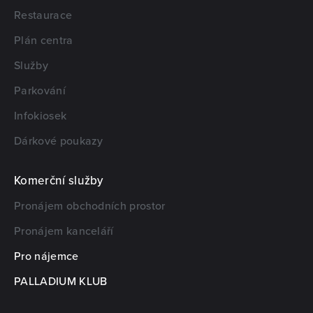
Restaurace
Plán centra
Služby
Parkování
Infokiosek
Dárkové poukazy
Komerční služby
Pronájem obchodních prostor
Pronájem kanceláří
Pro nájemce
PALLADIUM KLUB