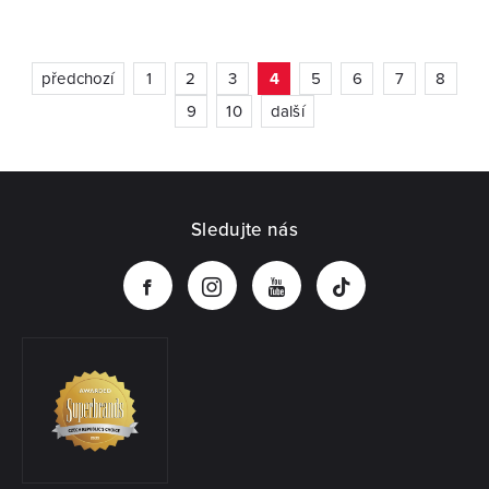
předchozí
1
2
3
4
5
6
7
8
9
10
další
Sledujte nás