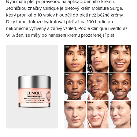
Nyní máte pleť připravenou na aplikaci denního krému.
Jedničkou značky Clinique je pleťový krém Moisture Surge,
který proniká o 10 vrstev hlouběji do pleti než běžné krémy.
Díky tomu dokáže hydratovat pleť až na 100 hodin pro
nekonečně vyživený a zářivý vzhled. Podle Clinique uvedlo až
91 % žen, že měly po nanesení krému prozářenější pleť.