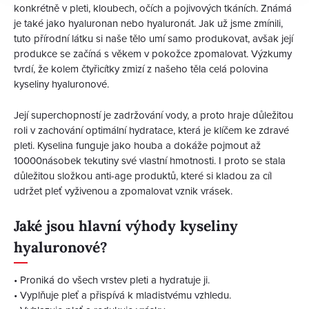
konkrétně v pleti, kloubech, očích a pojivových tkáních. Známá
je také jako hyaluronan nebo hyaluronát. Jak už jsme zmínili,
tuto přírodní látku si naše tělo umí samo produkovat, avšak její
produkce se začíná s věkem v pokožce zpomalovat. Výzkumy
tvrdí, že kolem čtyřicítky zmizí z našeho těla celá polovina
kyseliny hyaluronové.
Její superchopností je zadržování vody, a proto hraje důležitou
roli v zachování optimální hydratace, která je klíčem ke zdravé
pleti. Kyselina funguje jako houba a dokáže pojmout až
10000násobek tekutiny své vlastní hmotnosti. I proto se stala
důležitou složkou anti-age produktů, které si kladou za cíl
udržet pleť vyživenou a zpomalovat vznik vrásek.
Jaké jsou hlavní výhody kyseliny
hyaluronové?
•
Proniká do všech vrstev pleti a hydratuje ji.
•
Vyplňuje pleť a přispívá k mladistvému vzhledu.