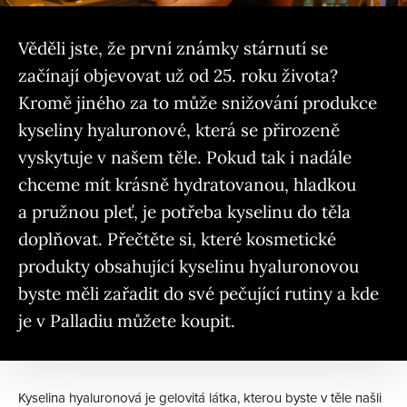
Věděli jste, že první známky stárnutí se
začínají objevovat už od 25. roku života?
Kromě jiného za to může snižování produkce
kyseliny hyaluronové, která se přirozeně
vyskytuje v našem těle. Pokud tak i nadále
chceme mít krásně hydratovanou, hladkou
a pružnou pleť, je potřeba kyselinu do těla
doplňovat. Přečtěte si, které kosmetické
produkty obsahující kyselinu hyaluronovou
byste měli zařadit do své pečující rutiny a kde
je v Palladiu můžete koupit.
Kyselina hyaluronová je gelovitá látka, kterou byste v těle našli