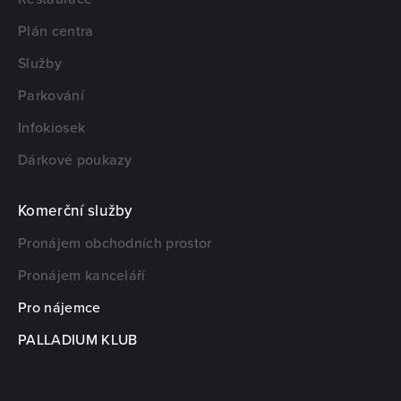
Plán centra
Služby
Parkování
Infokiosek
Dárkové poukazy
Komerční služby
Pronájem obchodních prostor
Pronájem kanceláří
Pro nájemce
PALLADIUM KLUB