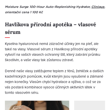
Moisture Surge 100–Hour Auto–Replenishing Hydrator,
Clinique
,
orientační cena 1 100 Kč
Havlíkova přírodní apotéka – vlasové
sérum
Kyselina hyaluronová nemá zázračné účinky jen na pleť, ale
také na vlasy. Vlasové sérum z Havlíkovy přírodní apotéky
vytvoří na vašich vlasech ochranný štít, který zabrání průniku
škodlivin, a vaše vlasy tak zůstanou zdravé.
Denně naše vlasy zatěžujeme teplem z fénů, žehliček a dalších
kadeřnických pomůcek, kvůli kterým jsou vysušené a zlámané
nejen konečky. Vlasům chybí hydratace a výživa, o což se za
vás postará kombinace vysoce účinných aktivních látek v
tomto vlasovém séru.