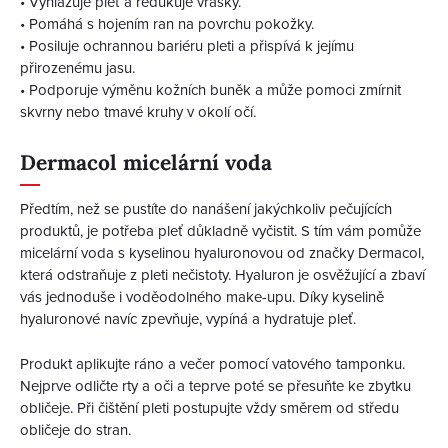
•
Vyhlazuje pleť a redukuje vrásky.
•
Pomáhá s hojením ran na povrchu pokožky.
•
Posiluje ochrannou bariéru pleti a přispívá k jejímu
přirozenému jasu.
•
Podporuje výměnu kožních buněk a může pomoci zmírnit
skvrny nebo tmavé kruhy v okolí očí.
Dermacol micelární voda
Předtím, než se pustíte do nanášení jakýchkoliv pečujících
produktů, je potřeba pleť důkladně vyčistit. S tím vám pomůže
micelární voda s kyselinou hyaluronovou od značky Dermacol,
která odstraňuje z pleti nečistoty. Hyaluron je osvěžující a zbaví
vás jednoduše i voděodolného make-upu. Díky kyselině
hyaluronové navíc zpevňuje, vypíná a hydratuje pleť.
Produkt aplikujte ráno a večer pomocí vatového tamponku.
Nejprve odličte rty a oči a teprve poté se přesuňte ke zbytku
obličeje. Při čištění pleti postupujte vždy směrem od středu
obličeje do stran.