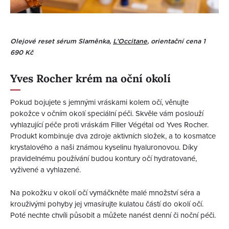
Olejové reset sérum Slaměnka,
L’Occitane
, orientační cena 1
690 Kč
Yves Rocher krém na oční okolí
Pokud bojujete s jemnými vráskami kolem očí, věnujte
pokožce v očním okolí speciální péči. Skvěle vám poslouží
vyhlazující péče proti vráskám Filler Végétal od Yves Rocher.
Produkt kombinuje dva zdroje aktivních složek, a to kosmatce
krystalového a naši známou kyselinu hyaluronovou. Díky
pravidelnému používání budou kontury očí hydratované,
vyživené a vyhlazené.
Na pokožku v okolí očí vymáčkněte malé množství séra a
krouživými pohyby jej vmasírujte kulatou částí do okolí očí.
Poté nechte chvíli působit a můžete nanést denní či noční péči.