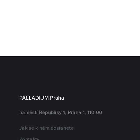
PALLADIUM Praha
náměstí Republiky 1, Praha 1, 110 00
Jak se k nám dostanete
Kontakty