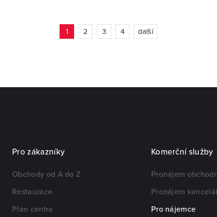
1
2
3
4
další
Pro zákazníky
Komerční služby
Obchody od A do Z
Pronájem obchodn
Restaurace
Pronájem kancelář
Plán centra
Pro nájemce