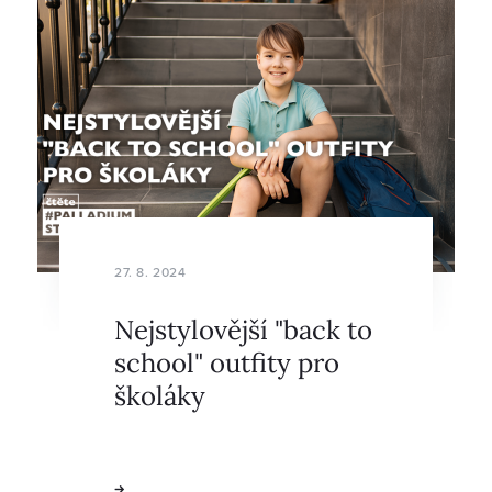
27. 8. 2024
Nejstylovější "back to
school" outfity pro
školáky