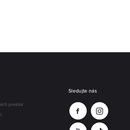
Sledujte nás
ích prostor
í