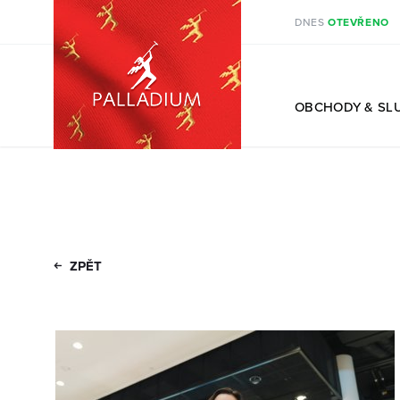
DNES
OTEVŘENO
CS
OBCHODY
& SL
ZPĚT