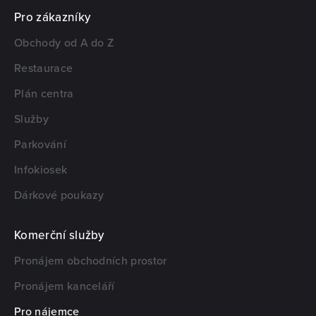
Pro zákazníky
Obchody od A do Z
Restaurace
Plán centra
Služby
Parkování
Infokiosek
Dárkové poukazy
Komerční služby
Pronájem obchodních prostor
Pronájem kanceláří
Pro nájemce