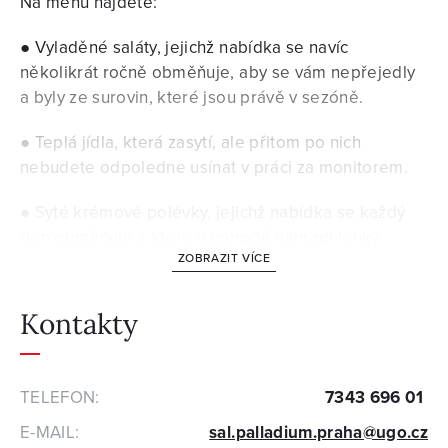
Na menu najdete:
● Vyladěné saláty, jejichž nabídka se navíc
několikrát ročně obměňuje, aby se vám nepřejedly
a byly ze surovin, které jsou právě v sezóně.
● Teplá jídla, která zasytí, ale přitom po nich
nebudete odpoledne usínat v práci za monitorem.
● Syté krémové polévky, jejichž nabídka se každý
den obměňuje a které v pohodě nahradí lehký
ZOBRAZIT VÍCE
oběd.
● Svačinky a lehké obědy s sebou v podobě
Kontakty
nápaditých wrapů, sytých luštěninových salátků
v krabičkách, chia pudinky s ovocem a tvarohovo-
jogurtové krémy.
TELEFON:
7343 696 01
● Širokou nabídku čerstvých na objednávku
E-MAIL:
sal.palladium.praha@ugo.cz