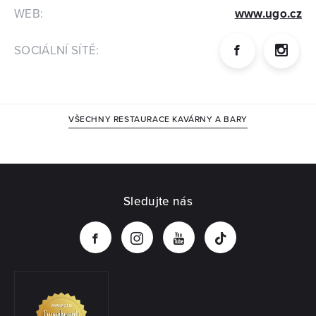
připravovaných šťáv a smoothies, které neobsahují
WEB:
www.ugo.cz
nic jiného než ovoce. Ani stopa vody, ani stopa
cukru, 100% chuť ovoce a zeleniny podle vaší chuti.
SOCIÁLNÍ SÍTĚ:
VŠECHNY RESTAURACE KAVÁRNY A BARY
Sledujte nás