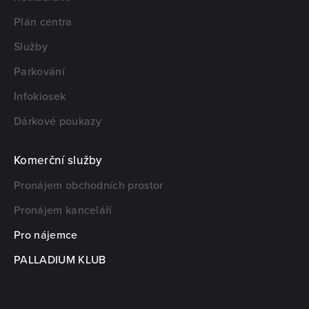
Plán centra
Služby
Parkování
Infokiosek
Dárkové poukazy
Komerční služby
Pronájem obchodních prostor
Pronájem kanceláří
Pro nájemce
PALLADIUM KLUB